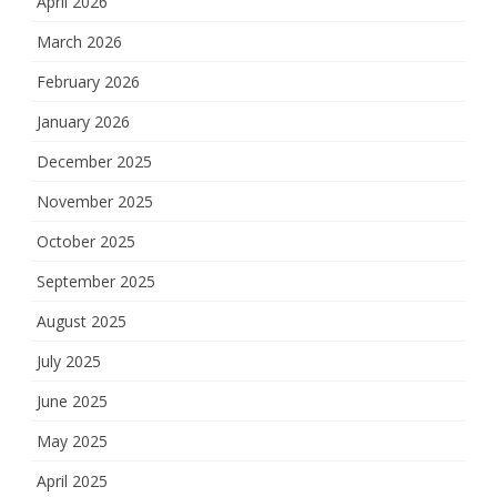
April 2026
March 2026
February 2026
January 2026
December 2025
November 2025
October 2025
September 2025
August 2025
July 2025
June 2025
May 2025
April 2025