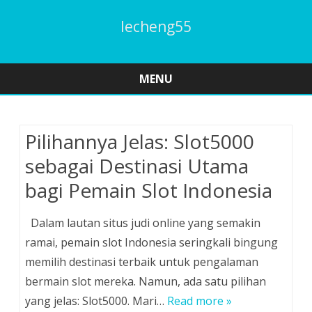
lecheng55
MENU
Skip
to
content
Pilihannya Jelas: Slot5000
sebagai Destinasi Utama
bagi Pemain Slot Indonesia
Dalam lautan situs judi online yang semakin
ramai, pemain slot Indonesia seringkali bingung
memilih destinasi terbaik untuk pengalaman
bermain slot mereka. Namun, ada satu pilihan
yang jelas: Slot5000. Mari…
Read more »