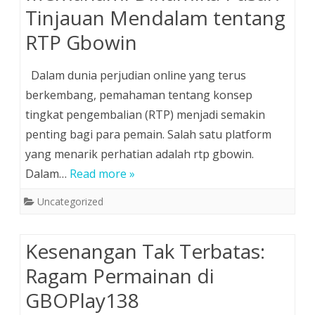
Tinjauan Mendalam tentang
RTP Gbowin
Dalam dunia perjudian online yang terus
berkembang, pemahaman tentang konsep
tingkat pengembalian (RTP) menjadi semakin
penting bagi para pemain. Salah satu platform
yang menarik perhatian adalah rtp gbowin.
Dalam…
Read more »
Uncategorized
Kesenangan Tak Terbatas:
Ragam Permainan di
GBOPlay138