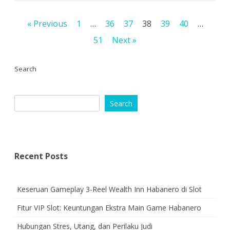
Posts
« Previous
1
…
36
37
38
39
40
…
pagination
51
Next »
Search
Search
Recent Posts
Keseruan Gameplay 3-Reel Wealth Inn Habanero di Slot
Fitur VIP Slot: Keuntungan Ekstra Main Game Habanero
Hubungan Stres, Utang, dan Perilaku Judi