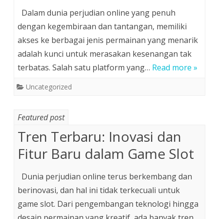
Dalam dunia perjudian online yang penuh
dengan kegembiraan dan tantangan, memiliki
akses ke berbagai jenis permainan yang menarik
adalah kunci untuk merasakan kesenangan tak
terbatas. Salah satu platform yang…
Read more »
Uncategorized
Featured post
Tren Terbaru: Inovasi dan
Fitur Baru dalam Game Slot
Dunia perjudian online terus berkembang dan
berinovasi, dan hal ini tidak terkecuali untuk
game slot. Dari pengembangan teknologi hingga
desain permainan yang kreatif, ada banyak tren