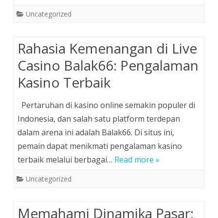
Uncategorized
Rahasia Kemenangan di Live
Casino Balak66: Pengalaman
Kasino Terbaik
Pertaruhan di kasino online semakin populer di
Indonesia, dan salah satu platform terdepan
dalam arena ini adalah Balak66. Di situs ini,
pemain dapat menikmati pengalaman kasino
terbaik melalui berbagai…
Read more »
Uncategorized
Memahami Dinamika Pasar: