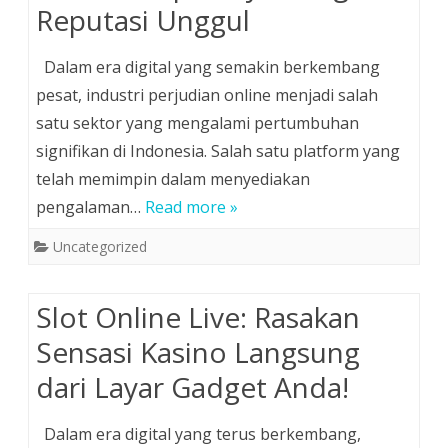
Reputasi Unggul
Dalam era digital yang semakin berkembang
pesat, industri perjudian online menjadi salah
satu sektor yang mengalami pertumbuhan
signifikan di Indonesia. Salah satu platform yang
telah memimpin dalam menyediakan
pengalaman…
Read more »
Uncategorized
Slot Online Live: Rasakan
Sensasi Kasino Langsung
dari Layar Gadget Anda!
Dalam era digital yang terus berkembang,