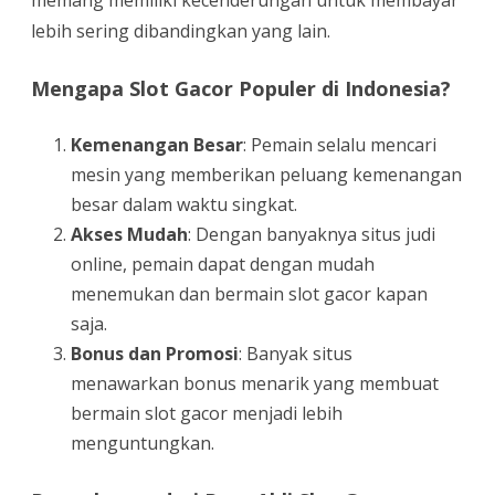
memang memiliki kecenderungan untuk membayar
lebih sering dibandingkan yang lain.
Mengapa Slot Gacor Populer di Indonesia?
Kemenangan Besar
: Pemain selalu mencari
mesin yang memberikan peluang kemenangan
besar dalam waktu singkat.
Akses Mudah
: Dengan banyaknya situs judi
online, pemain dapat dengan mudah
menemukan dan bermain slot gacor kapan
saja.
Bonus dan Promosi
: Banyak situs
menawarkan bonus menarik yang membuat
bermain slot gacor menjadi lebih
menguntungkan.