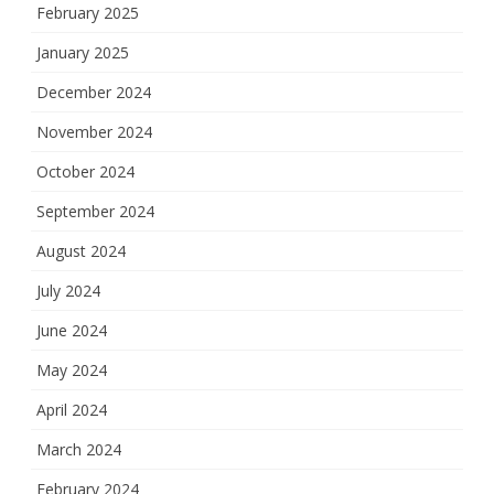
February 2025
January 2025
December 2024
November 2024
October 2024
September 2024
August 2024
July 2024
June 2024
May 2024
April 2024
March 2024
February 2024