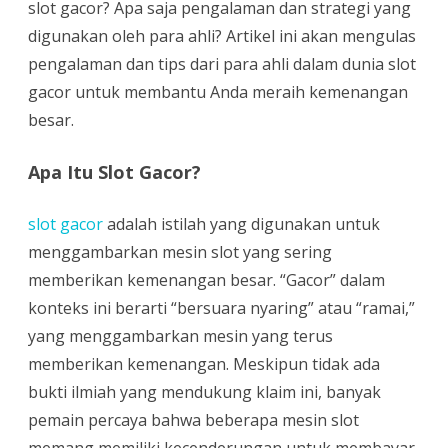
slot gacor? Apa saja pengalaman dan strategi yang
dari
digunakan oleh para ahli? Artikel ini akan mengulas
Para
pengalaman dan tips dari para ahli dalam dunia slot
Ahli
gacor untuk membantu Anda meraih kemenangan
besar.
Apa Itu Slot Gacor?
slot gacor
adalah istilah yang digunakan untuk
menggambarkan mesin slot yang sering
memberikan kemenangan besar. “Gacor” dalam
konteks ini berarti “bersuara nyaring” atau “ramai,”
yang menggambarkan mesin yang terus
memberikan kemenangan. Meskipun tidak ada
bukti ilmiah yang mendukung klaim ini, banyak
pemain percaya bahwa beberapa mesin slot