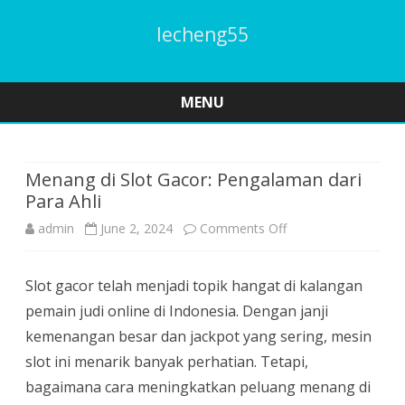
lecheng55
MENU
Skip
to
content
Menang di Slot Gacor: Pengalaman dari
Para Ahli
on
admin
June 2, 2024
Comments Off
Menang
Slot gacor telah menjadi topik hangat di kalangan
di
pemain judi online di Indonesia. Dengan janji
Slot
kemenangan besar dan jackpot yang sering, mesin
Gacor:
slot ini menarik banyak perhatian. Tetapi,
bagaimana cara meningkatkan peluang menang di
Pengalaman