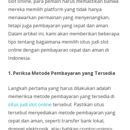
slot online, para pemain harus memastikan bahwa
Online
mereka memilih platform yang tidak hanya
dengan
menawarkan permainan yang menyenangkan,
Pembayaran
tetapi juga pembayaran yang cepat dan aman.
Dalam artikel ini, kami akan memberikan beberapa
Cepat
tips tentang bagaimana memilih situs judi slot
dan
online dengan pembayaran cepat dan aman di
Aman
Indonesia.
1. Periksa Metode Pembayaran yang Tersedia
Langkah pertama yang harus dilakukan adalah
memeriksa metode pembayaran yang tersedia di
situs judi slot online
tersebut. Pastikan situs
tersebut menyediakan metode pembayaran yang
cepat dan aman, seperti transfer bank lokal,
dompet elektronik, atau bahkan cryptocurrency.