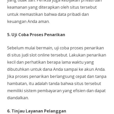
yang tidak sah. Periksa juga kebijakan privasi dan
keamanan yang diterapkan oleh situs tersebut
untuk memastikan bahwa data pribadi dan
keuangan Anda aman.
5. Uji Coba Proses Penarikan
Sebelum mulai bermain, uji coba proses penarikan
di situs judi slot online tersebut. Lakukan penarikan
kecil dan perhatikan berapa lama waktu yang
dibutuhkan untuk dana Anda sampai ke akun Anda.
Jika proses penarikan berlangsung cepat dan tanpa
hambatan, itu adalah tanda bahwa situs tersebut
memiliki sistem pembayaran yang efisien dan dapat
diandalkan.
6. Tinjau Layanan Pelanggan