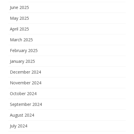
June 2025
May 2025
April 2025
March 2025
February 2025
January 2025
December 2024
November 2024
October 2024
September 2024
August 2024
July 2024