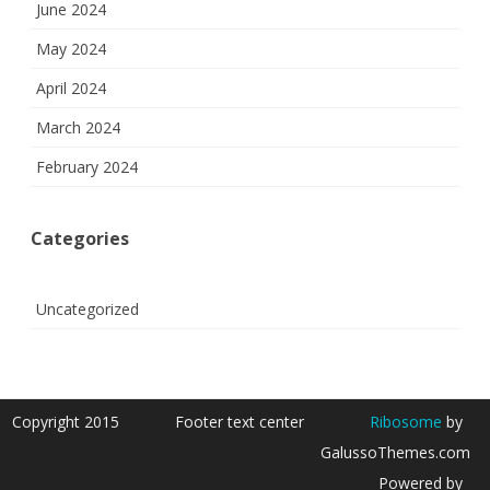
June 2024
May 2024
April 2024
March 2024
February 2024
Categories
Uncategorized
Copyright 2015
Footer text center
Ribosome
by
GalussoThemes.com
Powered by