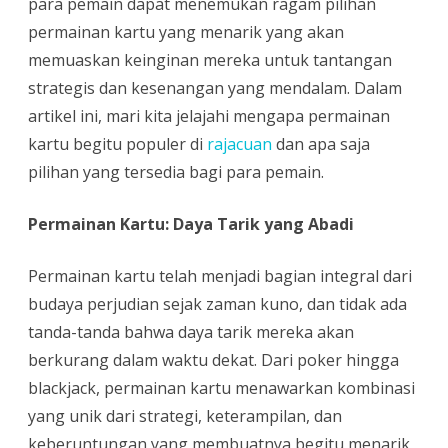
para pemain dapat menemukan ragam pilihan
yang
permainan kartu yang menarik yang akan
Menarik
memuaskan keinginan mereka untuk tantangan
di
strategis dan kesenangan yang mendalam. Dalam
artikel ini, mari kita jelajahi mengapa permainan
Rajacuan
kartu begitu populer di
rajacuan
dan apa saja
pilihan yang tersedia bagi para pemain.
Permainan Kartu: Daya Tarik yang Abadi
Permainan kartu telah menjadi bagian integral dari
budaya perjudian sejak zaman kuno, dan tidak ada
tanda-tanda bahwa daya tarik mereka akan
berkurang dalam waktu dekat. Dari poker hingga
blackjack, permainan kartu menawarkan kombinasi
yang unik dari strategi, keterampilan, dan
keberuntungan yang membuatnya begitu menarik