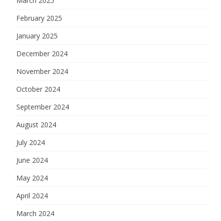
March 2025
February 2025
January 2025
December 2024
November 2024
October 2024
September 2024
August 2024
July 2024
June 2024
May 2024
April 2024
March 2024