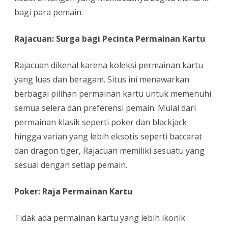
bagi para pemain.
Rajacuan: Surga bagi Pecinta Permainan Kartu
Rajacuan dikenal karena koleksi permainan kartu
yang luas dan beragam. Situs ini menawarkan
berbagai pilihan permainan kartu untuk memenuhi
semua selera dan preferensi pemain. Mulai dari
permainan klasik seperti poker dan blackjack
hingga varian yang lebih eksotis seperti baccarat
dan dragon tiger, Rajacuan memiliki sesuatu yang
sesuai dengan setiap pemain.
Poker: Raja Permainan Kartu
Tidak ada permainan kartu yang lebih ikonik