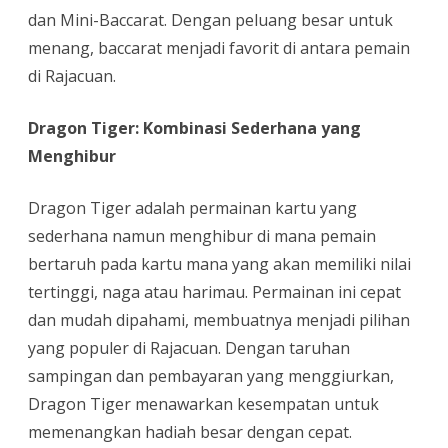
dan Mini-Baccarat. Dengan peluang besar untuk
menang, baccarat menjadi favorit di antara pemain
di Rajacuan.
Dragon Tiger: Kombinasi Sederhana yang
Menghibur
Dragon Tiger adalah permainan kartu yang
sederhana namun menghibur di mana pemain
bertaruh pada kartu mana yang akan memiliki nilai
tertinggi, naga atau harimau. Permainan ini cepat
dan mudah dipahami, membuatnya menjadi pilihan
yang populer di Rajacuan. Dengan taruhan
sampingan dan pembayaran yang menggiurkan,
Dragon Tiger menawarkan kesempatan untuk
memenangkan hadiah besar dengan cepat.