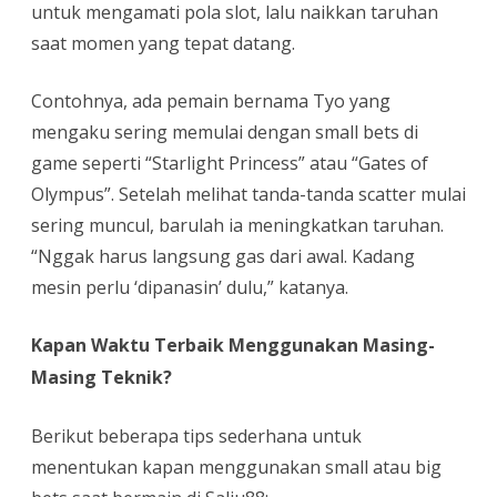
untuk mengamati pola slot, lalu naikkan taruhan
saat momen yang tepat datang.
Contohnya, ada pemain bernama Tyo yang
mengaku sering memulai dengan small bets di
game seperti “Starlight Princess” atau “Gates of
Olympus”. Setelah melihat tanda-tanda scatter mulai
sering muncul, barulah ia meningkatkan taruhan.
“Nggak harus langsung gas dari awal. Kadang
mesin perlu ‘dipanasin’ dulu,” katanya.
Kapan Waktu Terbaik Menggunakan Masing-
Masing Teknik?
Berikut beberapa tips sederhana untuk
menentukan kapan menggunakan small atau big