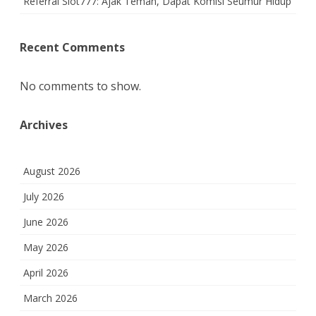
Referral Slot777: Ajak Teman, Dapat Komisi Seumur Hidup
Recent Comments
No comments to show.
Archives
August 2026
July 2026
June 2026
May 2026
April 2026
March 2026