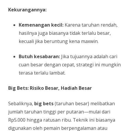
Kekurangannya:
Kemenangan kecil:
Karena taruhan rendah,
hasilnya juga biasanya tidak terlalu besar,
kecuali jika beruntung kena maxwin.
Butuh kesabaran:
Jika tujuannya adalah cari
cuan besar dengan cepat, strategi ini mungkin
terasa terlalu lambat.
Big Bets: Risiko Besar, Hadiah Besar
Sebaliknya,
big bets
(taruhan besar) melibatkan
jumlah taruhan tinggi per putaran—mulai dari
Rp5.000 hingga ratusan ribu. Teknik ini biasanya
digunakan oleh pemain berpengalaman atau