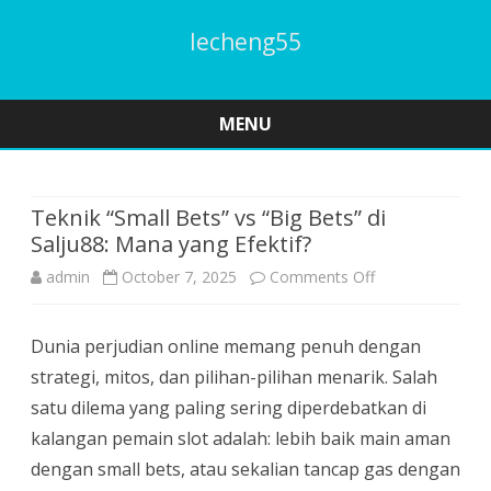
lecheng55
MENU
Skip
to
content
Teknik “Small Bets” vs “Big Bets” di
Salju88: Mana yang Efektif?
on
admin
October 7, 2025
Comments Off
Teknik
Dunia perjudian online memang penuh dengan
“Small
strategi, mitos, dan pilihan-pilihan menarik. Salah
Bets”
satu dilema yang paling sering diperdebatkan di
vs
kalangan pemain slot adalah: lebih baik main aman
dengan small bets, atau sekalian tancap gas dengan
“Big