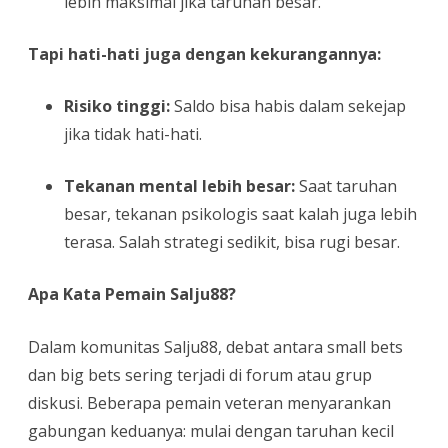
lebih maksimal jika taruhan besar.
Tapi hati-hati juga dengan kekurangannya:
Risiko tinggi:
Saldo bisa habis dalam sekejap
jika tidak hati-hati.
Tekanan mental lebih besar:
Saat taruhan
besar, tekanan psikologis saat kalah juga lebih
terasa. Salah strategi sedikit, bisa rugi besar.
Apa Kata Pemain Salju88?
Dalam komunitas Salju88, debat antara small bets
dan big bets sering terjadi di forum atau grup
diskusi. Beberapa pemain veteran menyarankan
gabungan keduanya: mulai dengan taruhan kecil