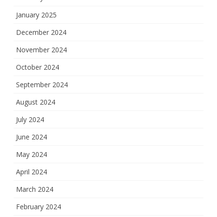
January 2025
December 2024
November 2024
October 2024
September 2024
August 2024
July 2024
June 2024
May 2024
April 2024
March 2024
February 2024