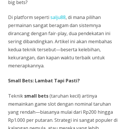
big bets?
Bets”
di
Di platform seperti
salju88
, di mana pilihan
Salju88:
permainan sangat beragam dan sistemnya
dirancang dengan fair-play, dua pendekatan ini
Mana
sering dibandingkan. Artikel ini akan membahas
yang
kedua teknik tersebut—beserta kelebihan,
Efektif?
kekurangan, dan kapan waktu terbaik untuk
menerapkannya.
Small Bets: Lambat Tapi Pasti?
Teknik
small bets
(taruhan kecil) artinya
memainkan game slot dengan nominal taruhan
yang rendah—biasanya mulai dari Rp200 hingga
Rp1.000 per putaran. Strategi ini sangat populer di
kalangan pemula, atau mereka yang lebih