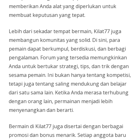
memberikan Anda alat yang diperlukan untuk
membuat keputusan yang tepat.
Lebih dari sekadar tempat bermain, Kilat77 juga
membangun komunitas yang solid. Di sini, para
pemain dapat berkumpul, berdiskusi, dan berbagi
pengalaman. Forum yang tersedia memungkinkan
Anda untuk bertukar strategi, tips, dan trik dengan
sesama pemain. Ini bukan hanya tentang kompetisi,
tetapi juga tentang saling mendukung dan belajar
dari satu sama lain. Ketika Anda merasa terhubung
dengan orang lain, permainan menjadi lebih
menyenangkan dan berarti.
Bermain di Kilat77 juga disertai dengan berbagai
promosi dan bonus menarik. Setiap anggota baru