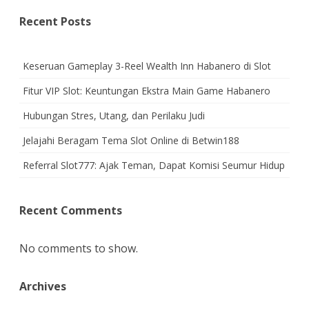
Recent Posts
Keseruan Gameplay 3-Reel Wealth Inn Habanero di Slot
Fitur VIP Slot: Keuntungan Ekstra Main Game Habanero
Hubungan Stres, Utang, dan Perilaku Judi
Jelajahi Beragam Tema Slot Online di Betwin188
Referral Slot777: Ajak Teman, Dapat Komisi Seumur Hidup
Recent Comments
No comments to show.
Archives