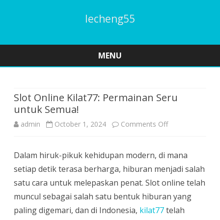
lecheng55
MENU
Skip
to
content
Slot Online Kilat77: Permainan Seru
untuk Semua!
on
admin
October 1, 2024
Comments Off
Slot
Dalam hiruk-pikuk kehidupan modern, di mana
Online
setiap detik terasa berharga, hiburan menjadi salah
Kilat77:
satu cara untuk melepaskan penat. Slot online telah
Permainan
muncul sebagai salah satu bentuk hiburan yang
paling digemari, dan di Indonesia,
kilat77
telah
Seru