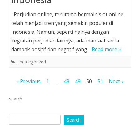
Perjudian online, terutama bermain slot online,
telah menjadi tren yang semakin populer di
Indonesia. Namun, seperti halnya dengan
kegiatan perjudian lainnya, ada manfaat serta
dampak positif dan negatif yang…
Read more »
Uncategorized
Posts
« Previous
1
…
48
49
50
51
Next »
pagination
Search
Search