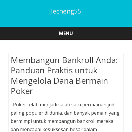
lecheng55
MENU
Skip
to
content
Membangun Bankroll Anda:
Panduan Praktis untuk
Mengelola Dana Bermain
Poker
Poker telah menjadi salah satu permainan judi
paling populer di dunia, dan banyak pemain yang
bermimpi untuk membangun bankroll mereka
dan mencapai kesuksesan besar dalam