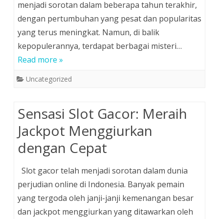
menjadi sorotan dalam beberapa tahun terakhir,
dengan pertumbuhan yang pesat dan popularitas
yang terus meningkat. Namun, di balik
kepopulerannya, terdapat berbagai misteri…
Read more »
Uncategorized
Sensasi Slot Gacor: Meraih
Jackpot Menggiurkan
dengan Cepat
Slot gacor telah menjadi sorotan dalam dunia
perjudian online di Indonesia. Banyak pemain
yang tergoda oleh janji-janji kemenangan besar
dan jackpot menggiurkan yang ditawarkan oleh