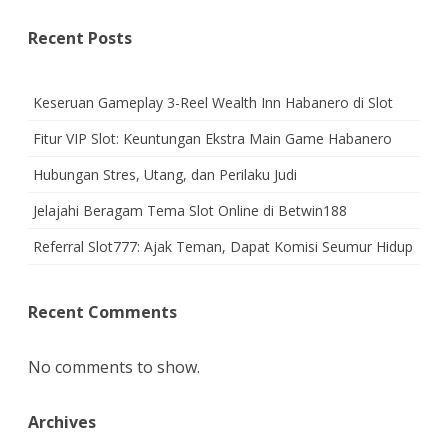
Recent Posts
Keseruan Gameplay 3-Reel Wealth Inn Habanero di Slot
Fitur VIP Slot: Keuntungan Ekstra Main Game Habanero
Hubungan Stres, Utang, dan Perilaku Judi
Jelajahi Beragam Tema Slot Online di Betwin188
Referral Slot777: Ajak Teman, Dapat Komisi Seumur Hidup
Recent Comments
No comments to show.
Archives