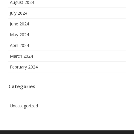
August 2024
July 2024
June 2024
May 2024
April 2024
March 2024
February 2024
Categories
Uncategorized