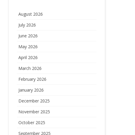
August 2026
July 2026
June 2026
May 2026
April 2026
March 2026
February 2026
January 2026
December 2025
November 2025
October 2025
September 2025