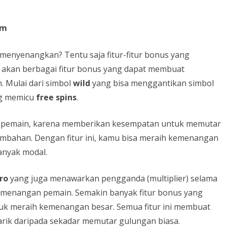
am
menyenangkan? Tentu saja fitur-fitur bonus yang
 akan berbagai fitur bonus yang dapat membuat
 Mulai dari simbol
wild
yang bisa menggantikan simbol
ng memicu
free spins
.
it pemain, karena memberikan kesempatan untuk memutar
mbahan. Dengan fitur ini, kamu bisa meraih kemenangan
anyak modal.
ro
yang juga menawarkan pengganda (multiplier) selama
emenangan pemain. Semakin banyak fitur bonus yang
uk meraih kemenangan besar. Semua fitur ini membuat
arik daripada sekadar memutar gulungan biasa.