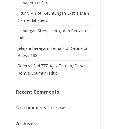
Habanero di Slot
Fitur VIP Slot: Keuntungan Ekstra Main
Game Habanero
Hubungan Stres, Utang, dan Perilaku
Judi
Jelajahi Beragam Tema Slot Online di
Betwin188
Referral Slot777: Ajak Teman, Dapat
Komisi Seumur Hidup
Recent Comments
No comments to show.
Archives