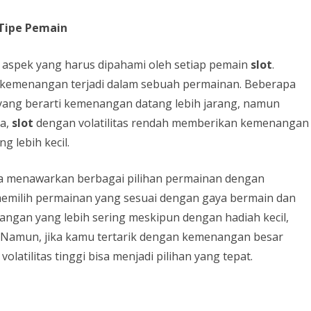
 Tipe Pemain
satu aspek yang harus dipahami oleh setiap pemain
slot
.
g kemenangan terjadi dalam sebuah permainan. Beberapa
i, yang berarti kemenangan datang lebih jarang, namun
ya,
slot
dengan volatilitas rendah memberikan kemenangan
g lebih kecil.
a menawarkan berbagai pilihan permainan dengan
a memilih permainan yang sesuai dengan gaya bermain dan
angan yang lebih sering meskipun dengan hadiah kecil,
h. Namun, jika kamu tertarik dengan kemenangan besar
latilitas tinggi bisa menjadi pilihan yang tepat.