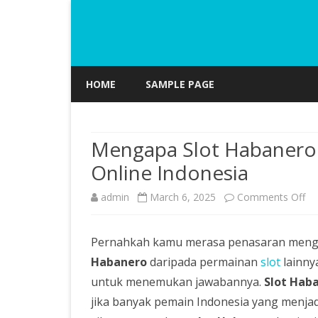
HOME
SAMPLE PAGE
Mengapa Slot Habanero 
Online Indonesia
on
admin
March 6, 2025
Comments Off
Me
Pernahkah kamu merasa penasaran mengap
Slo
Habanero
daripada permainan
slot
lainnya
Ha
untuk menemukan jawabannya.
Slot Hab
Me
jika banyak pemain Indonesia yang menjadi