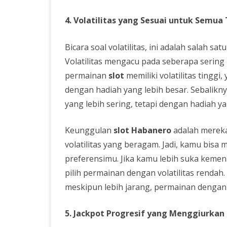
4.
Volatilitas yang Sesuai untuk Semua
Bicara soal volatilitas, ini adalah salah 
Volatilitas mengacu pada seberapa serin
permainan
slot
memiliki volatilitas tingg
dengan hadiah yang lebih besar. Sebalikn
yang lebih sering, tetapi dengan hadiah yan
Keunggulan
slot Habanero
adalah merek
volatilitas yang beragam. Jadi, kamu bis
preferensimu. Jika kamu lebih suka kemen
pilih permainan dengan volatilitas renda
meskipun lebih jarang, permainan dengan vo
5.
Jackpot Progresif yang Menggiurkan