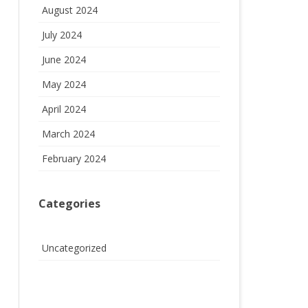
August 2024
July 2024
June 2024
May 2024
April 2024
March 2024
February 2024
Categories
Uncategorized