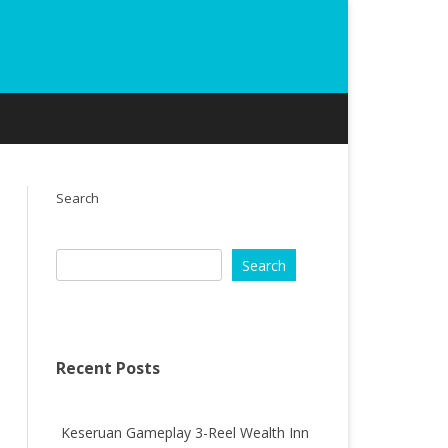
Search
Search
Recent Posts
Keseruan Gameplay 3-Reel Wealth Inn