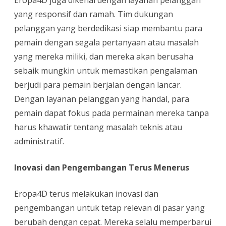
Eropa4D juga dikenal dengan layanan pelanggan
yang responsif dan ramah. Tim dukungan
pelanggan yang berdedikasi siap membantu para
pemain dengan segala pertanyaan atau masalah
yang mereka miliki, dan mereka akan berusaha
sebaik mungkin untuk memastikan pengalaman
berjudi para pemain berjalan dengan lancar.
Dengan layanan pelanggan yang handal, para
pemain dapat fokus pada permainan mereka tanpa
harus khawatir tentang masalah teknis atau
administratif.
Inovasi dan Pengembangan Terus Menerus
Eropa4D terus melakukan inovasi dan
pengembangan untuk tetap relevan di pasar yang
berubah dengan cepat. Mereka selalu memperbarui