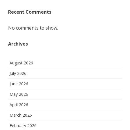
Recent Comments
No comments to show.
Archives
August 2026
July 2026
June 2026
May 2026
April 2026
March 2026
February 2026