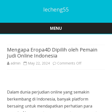
lecheng55
MENU
Skip
to
content
Mengapa Eropa4D Dipilih oleh Pemain
Judi Online Indonesia
on
admin
May 22, 2024
Comments Off
Mengapa
Eropa4D
Dipilih
Dalam dunia perjudian online yang semakin
oleh
berkembang di Indonesia, banyak platform
bersaing untuk mendapatkan perhatian para
Pemain