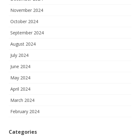
November 2024
October 2024
September 2024
August 2024
July 2024
June 2024
May 2024
April 2024
March 2024
February 2024
Categories