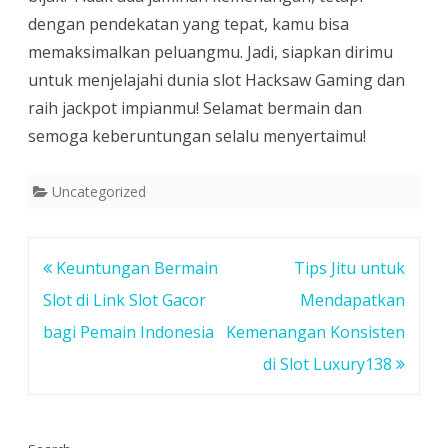
dengan pendekatan yang tepat, kamu bisa
memaksimalkan peluangmu. Jadi, siapkan dirimu
untuk menjelajahi dunia slot Hacksaw Gaming dan
raih jackpot impianmu! Selamat bermain dan
semoga keberuntungan selalu menyertaimu!
Uncategorized
Post
Keuntungan Bermain
Tips Jitu untuk
navigation
Slot di Link Slot Gacor
Mendapatkan
bagi Pemain Indonesia
Kemenangan Konsisten
di Slot Luxury138