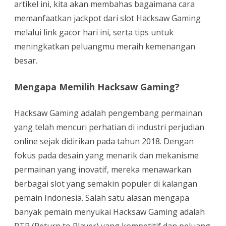
artikel ini, kita akan membahas bagaimana cara
di
memanfaatkan jackpot dari slot Hacksaw Gaming
Link
melalui link gacor hari ini, serta tips untuk
Gacor
meningkatkan peluangmu meraih kemenangan
besar.
Hari
Ini
Mengapa Memilih Hacksaw Gaming?
Hacksaw Gaming adalah pengembang permainan
yang telah mencuri perhatian di industri perjudian
online sejak didirikan pada tahun 2018. Dengan
fokus pada desain yang menarik dan mekanisme
permainan yang inovatif, mereka menawarkan
berbagai slot yang semakin populer di kalangan
pemain Indonesia. Salah satu alasan mengapa
banyak pemain menyukai Hacksaw Gaming adalah