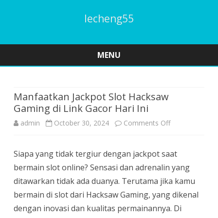
lecheng55
MENU
Skip
to
content
Manfaatkan Jackpot Slot Hacksaw
Gaming di Link Gacor Hari Ini
on
admin
October 30, 2024
Comments Off
Manfaatkan
Siapa yang tidak tergiur dengan jackpot saat
Jackpot
bermain slot online? Sensasi dan adrenalin yang
Slot
ditawarkan tidak ada duanya. Terutama jika kamu
Hacksaw
bermain di slot dari Hacksaw Gaming, yang dikenal
dengan inovasi dan kualitas permainannya. Di
Gaming