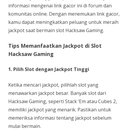
informasi mengenai link gacor ini di forum dan
komunitas online. Dengan menemukan link gacor,
kamu dapat meningkatkan peluang untuk meraih
jackpot saat bermain slot Hacksaw Gaming.
Tips Memanfaatkan Jackpot di Slot
Hacksaw Gaming
1. Pilih Slot dengan Jackpot Tinggi
Ketika mencari jackpot, pilihlah slot yang
menawarkan jackpot besar. Banyak slot dari
Hacksaw Gaming, seperti Stack ‘Em atau Cubes 2,
memiliki jackpot yang menarik. Pastikan untuk
memeriksa informasi tentang jackpot sebelum
mulai bermain.