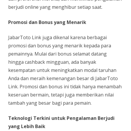
berjudi online yang menghibur setiap saat.
Promosi dan Bonus yang Menarik
JabarToto Link juga dikenal karena berbagai
promosi dan bonus yang menarik kepada para
pemainnya. Mulai dari bonus selamat datang
hingga cashback mingguan, ada banyak
kesempatan untuk meningkatkan modal taruhan
Anda dan meraih kemenangan besar di JabarToto
Link. Promosi dan bonus ini tidak hanya menambah
keseruan bermain, tetapi juga memberikan nilai
tambah yang besar bagi para pemain.
Teknologi Terkini untuk Pengalaman Berjudi
yang Lebih Baik