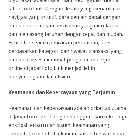
digunakan adalah salah satu keunggulan utama
JabarToto Link. Dengan desain yang menarik dan
navigasi yang intuitif, para pemain dapat dengan
mudah menemukan permainan yang mereka cari
dan memasang taruhan dengan cepat dan mudah.
Fitur-fitur seperti pencarian permainan, filter
berdasarkan kategori, dan riwayat transaksi yang
mudah diakses membuat pengalaman berjudi
online di JabarToto Link menjadi lebih
menyenangkan dan efisien.
Keamanan dan Kepercayaan yang Terjamin
Keamanan dan kepercayaan adalah prioritas utama
di JabarToto Link. Dengan menggunakan teknologi
enkripsi terbaru dan sistem keamanan yang
canggih, JabarToto Link memastikan bahwa setiap