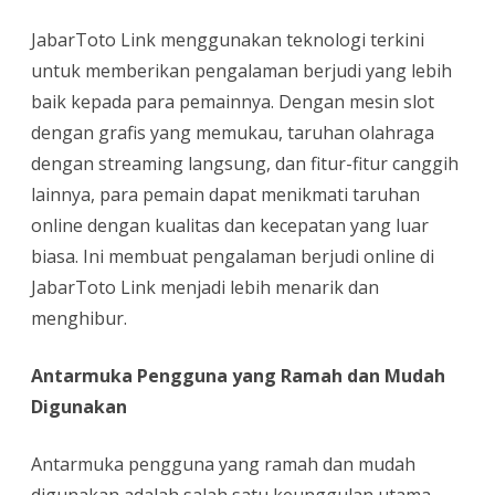
JabarToto Link menggunakan teknologi terkini
untuk memberikan pengalaman berjudi yang lebih
baik kepada para pemainnya. Dengan mesin slot
dengan grafis yang memukau, taruhan olahraga
dengan streaming langsung, dan fitur-fitur canggih
lainnya, para pemain dapat menikmati taruhan
online dengan kualitas dan kecepatan yang luar
biasa. Ini membuat pengalaman berjudi online di
JabarToto Link menjadi lebih menarik dan
menghibur.
Antarmuka Pengguna yang Ramah dan Mudah
Digunakan
Antarmuka pengguna yang ramah dan mudah