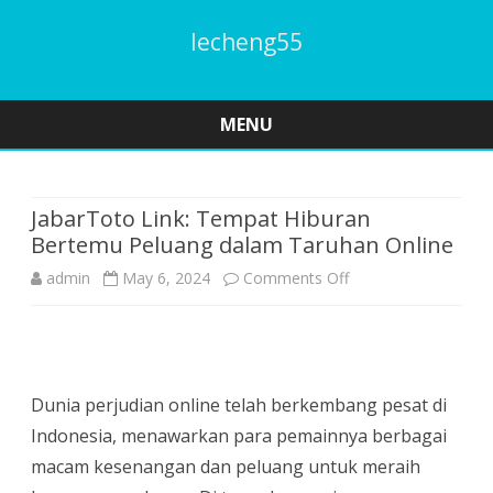
lecheng55
MENU
Skip
to
content
JabarToto Link: Tempat Hiburan
Bertemu Peluang dalam Taruhan Online
on
admin
May 6, 2024
Comments Off
JabarToto
Link:
Tempat
Dunia perjudian online telah berkembang pesat di
Hiburan
Indonesia, menawarkan para pemainnya berbagai
macam kesenangan dan peluang untuk meraih
Bertemu