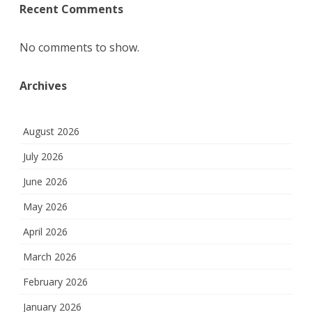
Recent Comments
No comments to show.
Archives
August 2026
July 2026
June 2026
May 2026
April 2026
March 2026
February 2026
January 2026