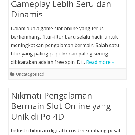
Gameplay Lebih Seru dan
Dinamis
Dalam dunia game slot online yang terus
berkembang, fitur-fitur baru selalu hadir untuk
meningkatkan pengalaman bermain. Salah satu
fitur yang paling populer dan paling sering
dibicarakan adalah free spin. Di…
Read more »
Uncategorized
Nikmati Pengalaman
Bermain Slot Online yang
Unik di Pol4D
Industri hiburan digital terus berkembang pesat