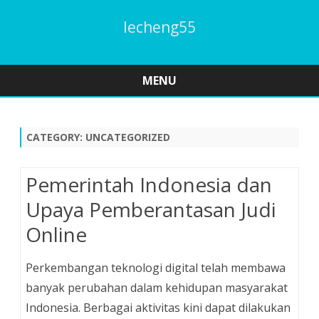
lecheng55
MENU
Skip
to
content
CATEGORY:
UNCATEGORIZED
Pemerintah Indonesia dan
Upaya Pemberantasan Judi
Online
Perkembangan teknologi digital telah membawa
banyak perubahan dalam kehidupan masyarakat
Indonesia. Berbagai aktivitas kini dapat dilakukan