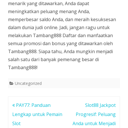
menarik yang ditawarkan, Anda dapat
meningkatkan peluang menang Anda,
memperbesar saldo Anda, dan meraih kesuksesan
dalam dunia judi online. Jadi, jangan ragu untuk
melakukan Tambang888 Daftar dan manfaatkan
semua promosi dan bonus yang ditawarkan oleh
Tambang888. Siapa tahu, Anda mungkin menjadi
salah satu dari banyak pemenang besar di
Tambang888!
Uncategorized
Post
PAY77: Panduan
Slot88 Jackpot
navigation
Lengkap untuk Pemain
Progresif: Peluang
Slot
Anda untuk Menjadi