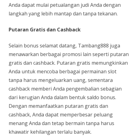
Anda dapat mulai petualangan judi Anda dengan
langkah yang lebih mantap dan tanpa tekanan.
Putaran Gratis dan Cashback
Selain bonus selamat datang, Tambang888 juga
menawarkan berbagai promosi lain seperti putaran
gratis dan cashback. Putaran gratis memungkinkan
Anda untuk mencoba berbagai permainan slot
tanpa harus mengeluarkan uang, sementara
cashback memberi Anda pengembalian sebagian
dari kerugian Anda dalam bentuk saldo bonus.
Dengan memanfaatkan putaran gratis dan
cashback, Anda dapat memperbesar peluang
menang Anda dan tetap bermain tanpa harus
khawatir kehilangan terlalu banyak.