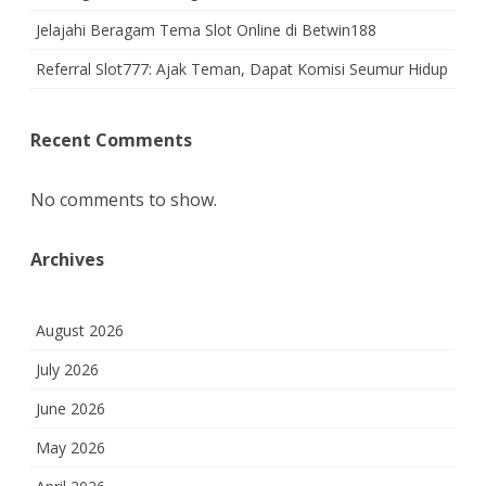
Jelajahi Beragam Tema Slot Online di Betwin188
Referral Slot777: Ajak Teman, Dapat Komisi Seumur Hidup
Recent Comments
No comments to show.
Archives
August 2026
July 2026
June 2026
May 2026